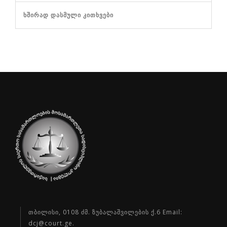
ᲮᲨᲘᲠᲐᲓ ᲓᲐᲡᲛᲣᲚᲘ ᲙᲘᲗᲮᲕᲔᲑᲘ
თბილისი, 0108 ძმ. ზუბალაშვილების ქ.6 Email:
dcj@court.ge.