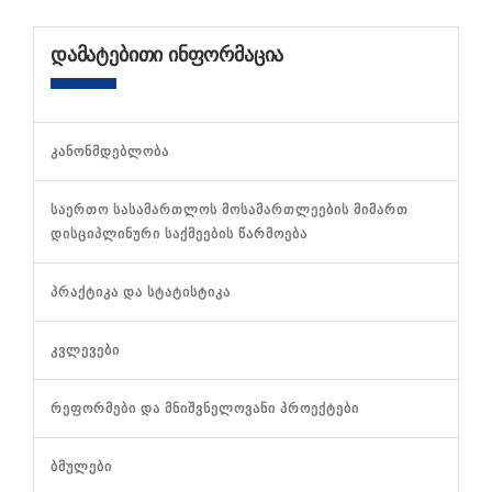
ᲓᲐᲛᲐᲢᲔᲑᲘᲗᲘ ᲘᲜᲤᲝᲠᲛᲐᲪᲘᲐ
ᲙᲐᲜᲝᲜᲛᲓᲔᲑᲚᲝᲑᲐ
ᲡᲐᲔᲠᲗᲝ ᲡᲐᲡᲐᲛᲐᲠᲗᲚᲝᲡ ᲛᲝᲡᲐᲛᲐᲠᲗᲚᲔᲔᲑᲘᲡ ᲛᲘᲛᲐᲠᲗ
ᲓᲘᲡᲪᲘᲞᲚᲘᲜᲣᲠᲘ ᲡᲐᲥᲛᲔᲔᲑᲘᲡ ᲬᲐᲠᲛᲝᲔᲑᲐ
ᲞᲠᲐᲥᲢᲘᲙᲐ ᲓᲐ ᲡᲢᲐᲢᲘᲡᲢᲘᲙᲐ
ᲙᲕᲚᲔᲕᲔᲑᲘ
ᲠᲔᲤᲝᲠᲛᲔᲑᲘ ᲓᲐ ᲛᲜᲘᲨᲕᲜᲔᲚᲝᲕᲐᲜᲘ ᲞᲠᲝᲔᲥᲢᲔᲑᲘ
ᲑᲛᲣᲚᲔᲑᲘ